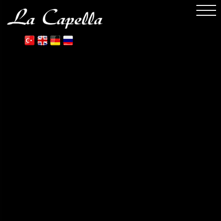
.
.
.
.
.
.